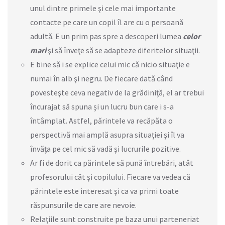
unul dintre primele şi cele mai importante
contacte pe care un copil îl are cu o persoană
adultă. E un prim pas spre a descoperi lumea
celor
mari
şi să înveţe să se adapteze diferitelor situaţii.
E bine să i se explice celui mic că nicio situaţie e
numai în alb şi negru. De fiecare dată când
povesteşte ceva negativ de la grădiniţă, el ar trebui
încurajat să spuna şi un lucru bun care i s-a
întâmplat. Astfel, părintele va recăpăta o
perspectivă mai amplă asupra situaţiei şi îl va
învăţa pe cel mic să vadă şi lucrurile pozitive.
Ar fi de dorit ca părintele să pună întrebări, atât
profesorului cât şi copilului. Fiecare va vedea că
părintele este interesat şi ca va primi toate
răspunsurile de care are nevoie.
Relaţiile sunt construite pe baza unui parteneriat