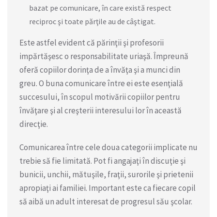
bazat pe comunicare, în care există respect
reciproc şi toate părţile au de câştigat.
Este astfel evident că părinţii şi profesorii
impărtăşesc o responsabilitate uriaşă. Împreună
oferă copiilor dorinţa de a învăţa şi a munci din
greu. O buna comunicare între ei este esenţială
succesului, în scopul motivării copiilor pentru
învăţare şi al creşterii interesului lor în această
direcţie.
Comunicarea între cele doua categorii implicate nu
trebie să fie limitată. Pot fi angajaţi în discuţie şi
bunicii, unchii, mătuşile, fraţii, surorile şi prietenii
apropiaţi ai familiei. Important este ca fiecare copil
să aibă un adult interesat de progresul său şcolar.