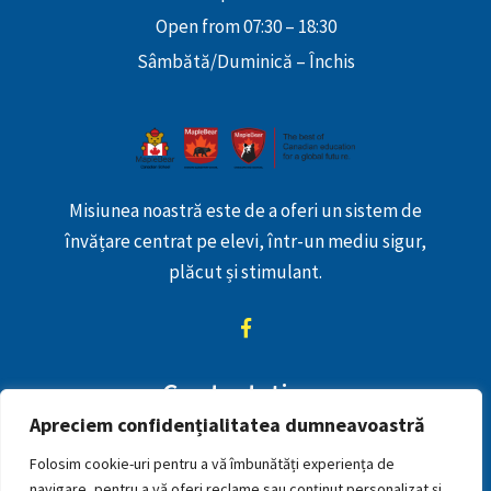
Open from 07:30 – 18:30
Sâmbătă/Duminică – Închis
Misiunea noastră este de a oferi un sistem de
învățare centrat pe elevi, într-un mediu sigur,
plăcut și stimulant.
Contactaţi-ne
Apreciem confidențialitatea dumneavoastră
+40723353478
Folosim cookie-uri pentru a vă îmbunătăți experiența de
mihaelajaradat@yahoo.com
navigare, pentru a vă oferi reclame sau conținut personalizat și