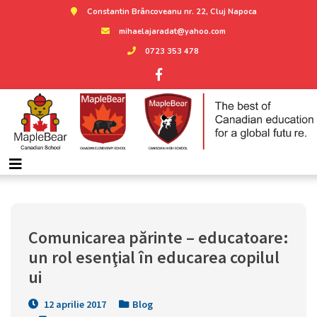
Constantin Brâncoveanu nr. 22, Cluj Napoca
mihaelajaradat@yahoo.com
0723 353 478
Comunicarea părinte – educatoare: 
un rol esenţial în educarea copilul
ui
12 aprilie 2017
Blog