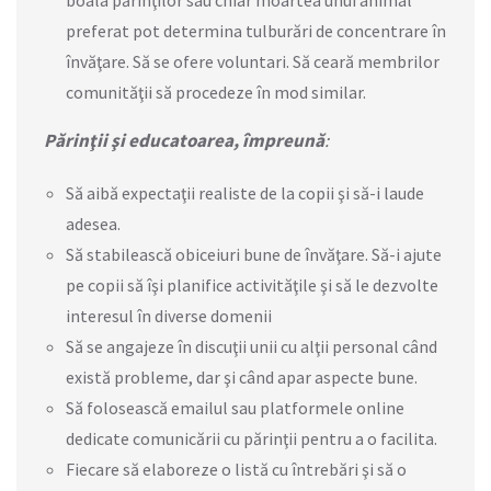
preferat pot determina tulburări de concentrare în
învăţare. Să se ofere voluntari. Să ceară membrilor
comunităţii să procedeze în mod similar.
P
ărinţii şi educatoarea, împreună
:
Să aibă expectaţii realiste de la copii şi să-i laude
adesea.
Să stabilească obiceiuri bune de învăţare. Să-i ajute
pe copii să îşi planifice activităţile şi să le dezvolte
interesul în diverse domenii
Să se angajeze în discuţii unii cu alţii personal când
există probleme, dar şi când apar aspecte bune.
Să folosească emailul sau platformele online
dedicate comunicării cu părinţii pentru a o facilita.
Fiecare să elaboreze o listă cu întrebări şi să o