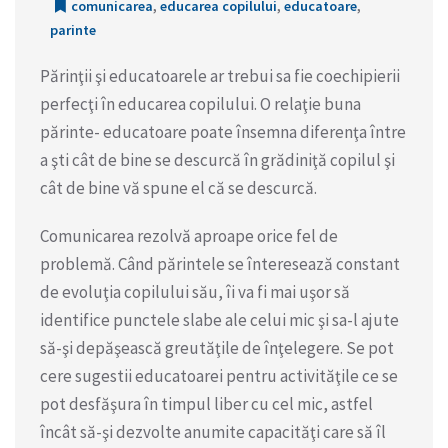
comunicarea
,
educarea copilului
,
educatoare
,
parinte
Părinţii şi educatoarele ar trebui sa fie coechipierii
perfecţi în educarea copilului. O relaţie buna
părinte- educatoare poate însemna diferenţa între
a şti cât de bine se descurcă în grădiniţă copilul şi
cât de bine vă spune el că se descurcă.
Comunicarea rezolvă aproape orice fel de
problemă. Când părintele se înteresează constant
de evoluţia copilului său, îi va fi mai uşor să
identifice punctele slabe ale celui mic şi sa-l ajute
să-şi depăşească greutăţile de înţelegere. Se pot
cere sugestii educatoarei pentru activităţile ce se
pot desfăşura în timpul liber cu cel mic, astfel
încât să-şi dezvolte anumite capacităţi care să îl