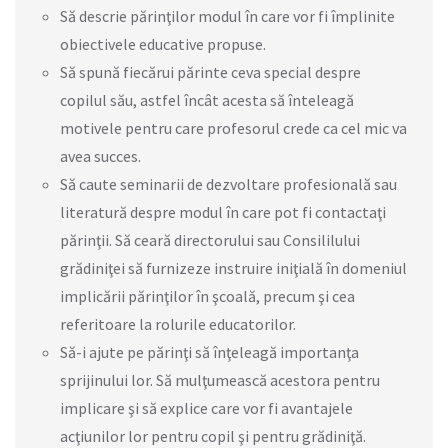
Să descrie părinţilor modul în care vor fi împlinite
obiectivele educative propuse.
Să spună fiecărui părinte ceva special despre
copilul său, astfel încât acesta să înteleagă
motivele pentru care profesorul crede ca cel mic va
avea succes.
Să caute seminarii de dezvoltare profesională sau
literatură despre modul în care pot fi contactaţi
părinţii. Să ceară directorului sau Consililului
grădiniţei să furnizeze instruire iniţială în domeniul
implicării părinţilor în şcoală, precum şi cea
referitoare la rolurile educatorilor.
Să-i ajute pe părinţi să înţeleagă importanţa
sprijinului lor. Să mulţumească acestora pentru
implicare şi să explice care vor fi avantajele
acţiunilor lor pentru copil şi pentru grădiniţă.