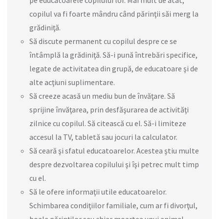
copilul va fi foarte mândru când părinţii săi merg la
grădiniţă.
Să discute permanent cu copilul despre ce se
întâmplă la grădiniţă. Să-i pună întrebări specifice,
legate de activitatea din grupă, de educatoare şi de
alte acţiuni suplimentare.
Să creeze acasă un mediu bun de învăţare. Să
sprijine învăţarea, prin desfăşurarea de activităţi
zilnice cu copilul. Să citească cu el. Să-i limiteze
accesul la TV, tabletă sau jocuri la calculator.
Să ceară şi sfatul educatoarelor. Acestea ştiu multe
despre dezvoltarea copilului şi îşi petrec mult timp
cu el.
Să le ofere informaţii utile educatoarelor.
Schimbarea condiţiilor familiale, cum ar fi divorţul,
boala părinţilor sau chiar moartea unui animal