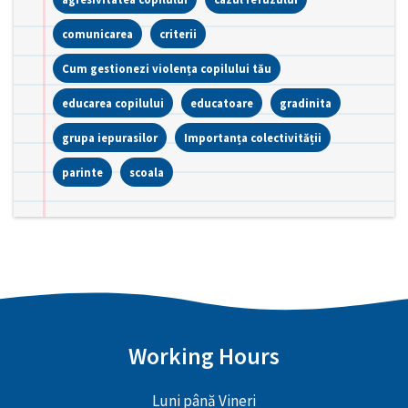
comunicarea
criterii
Cum gestionezi violența copilului tău
educarea copilului
educatoare
gradinita
grupa iepurasilor
Importanța colectivității
parinte
scoala
Working Hours
Luni până Vineri