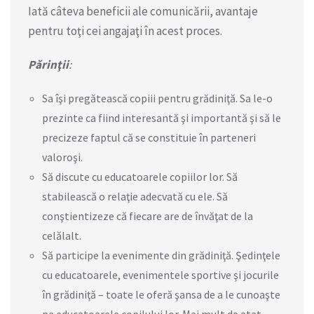
Iată câteva beneficii ale comunicării, avantaje
pentru toţi cei angajaţi în acest proces.
P
ărinţii
:
Sa îşi pregătească copiii pentru grădiniţă. Sa le-o
prezinte ca fiind interesantă şi importantă şi să le
precizeze faptul că se constituie în parteneri
valoroşi.
Să discute cu educatoarele copiilor lor. Să
stabilească o relaţie adecvată cu ele. Să
conştientizeze că fiecare are de învăţat de la
celălalt.
Să participe la evenimente din grădiniţă. Şedinţele
cu educatoarele, evenimentele sportive şi jocurile
în grădiniţă – toate le oferă şansa de a le cunoaşte
pe educatoarele copilului lor. Mai mult de atat,