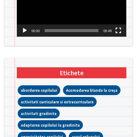
00:00
08:48
Etichete
abordarea copilului
Acomodarea blanda la creșa
activitati curriculare si extracurriculare
activitati gradinita
adaptarea copilului la gradinita
agresivitatea copilului
cazul refuzului