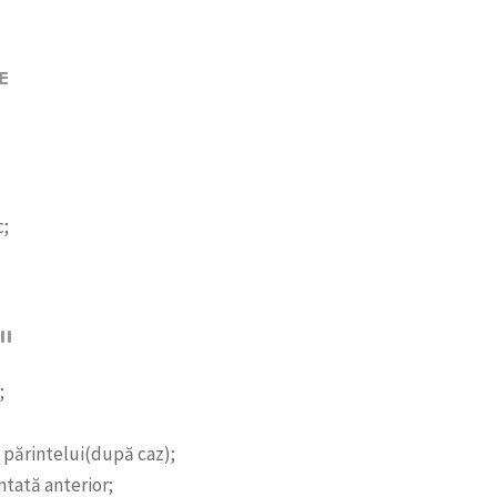
E
c;
II
;
 părintelui(după caz);
ntată anterior;