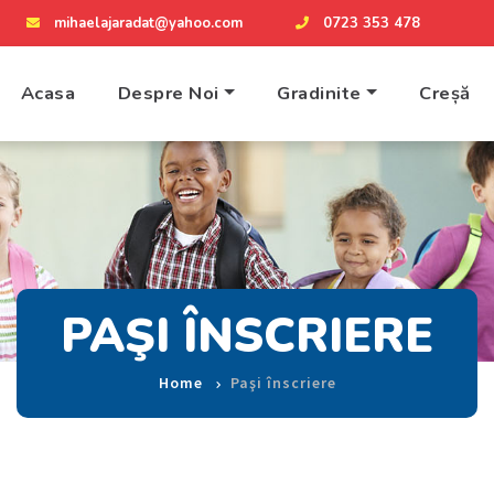
mihaelajaradat@yahoo.com
0723 353 478
Acasa
Despre Noi
Gradinite
Creșă
PAŞI ÎNSCRIERE
Home
Paşi înscriere