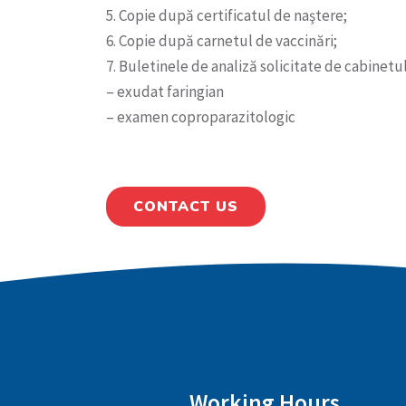
5. Copie după certificatul de naştere;
6. Copie după carnetul de vaccinări;
7. Buletinele de analiză solicitate de cabinetu
– exudat faringian
– examen coproparazitologic
CONTACT US
Working Hours