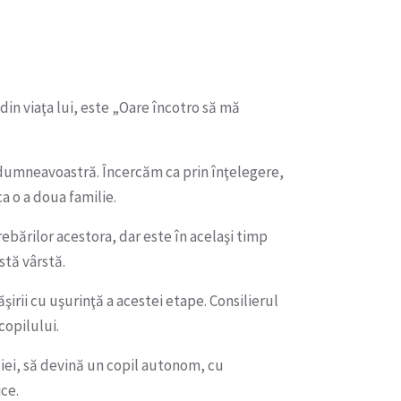
in viaţa lui, este „Oare încotro să mă
l dumneavoastră. Încercăm ca prin înţelegere,
 o a doua familie.
ebărilor acestora, dar este în acelaşi timp
stă vârstă.
şirii cu uşurinţă a acestei etape. Consilierul
copilului.
iei, să devină un copil autonom, cu
ice.