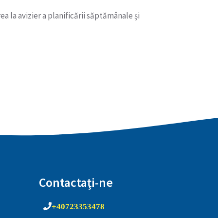
a la avizier a planificării săptămânale şi
Contactaţi-ne
+40723353478