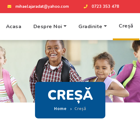
mihaelajaradat@yahoo.com
0723 353 478
Creșă
Acasa
Despre Noi
Gradinite
CREȘĂ
Home
Creșă