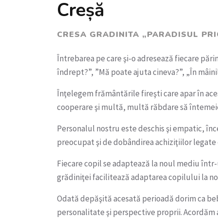
Creșă
CRESA GRADINITA „PARADISUL PRI
Întrebarea pe care şi-o adresează fiecare pări
îndrept?”, ”Mă poate ajuta cineva?”, „În mâini
Înţelegem frământările fireşti care apar în ac
cooperare şi multă, multă răbdare să întemeie
Personalul nostru este deschis şi empatic, înce
preocupat şi de dobândirea achiziţiilor legate
Fiecare copil se adaptează la noul mediu într-un
grădiniţei facilitează adaptarea copilului la n
Odată depăşită acesată perioadă dorim ca bebe
personalitate şi perspective proprii. Acordăm a