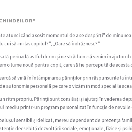
CHINDEILOR”
nte atunci când a sosit momentul de a se despărţi” de minunea d
le cui să-mi las copilul?”, „Oare să îndrăznesc?”
esată perioadă astfel dorim și ne străduim să venim în ajutoru
m o lume nouă pentru copil, care să fie percepută de acesta ca
arcă să vină în întâmpinarea părinţilor prin răspunsurile la într
 de autonomia personală pe care o vizăm în mod special la acea
 ritm propriu. Părinţii sunt consiliaţi şi ajutaţi în vederea depă
oul mediu printr-un program personalizat în funcţie de nevoile 
luşul sensibil şi delicat, mereu dependent de prezenţa famil
tenţie deosebită dezvoltării sociale, emoţionale, fizice şi psih