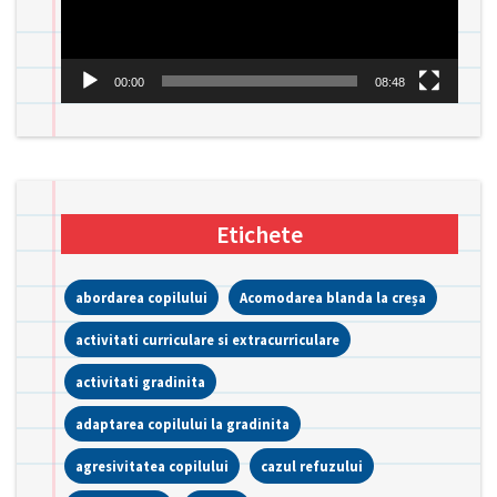
00:00
08:48
Etichete
abordarea copilului
Acomodarea blanda la creșa
activitati curriculare si extracurriculare
activitati gradinita
adaptarea copilului la gradinita
agresivitatea copilului
cazul refuzului