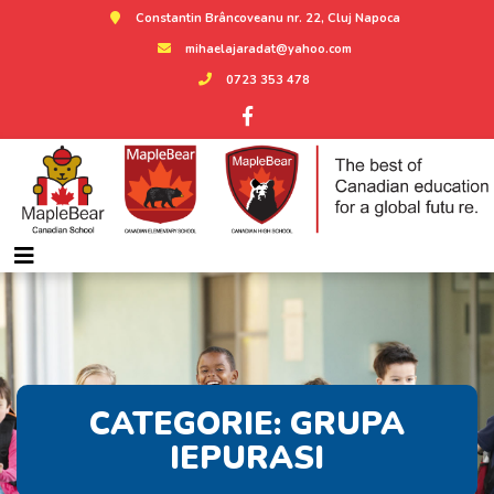
Constantin Brâncoveanu nr. 22, Cluj Napoca
mihaelajaradat@yahoo.com
0723 353 478
CATEGORIE:
GRUPA
IEPURASI