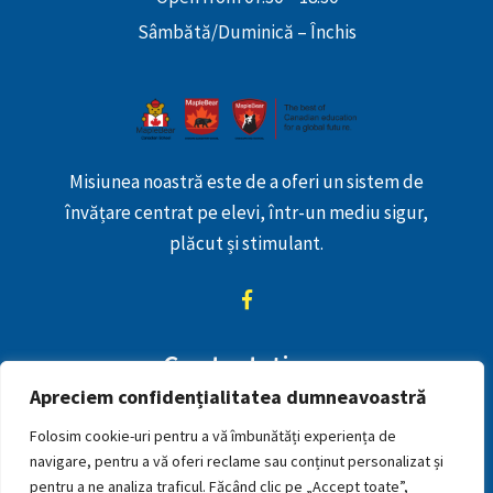
Sâmbătă/Duminică – Închis
Misiunea noastră este de a oferi un sistem de
învățare centrat pe elevi, într-un mediu sigur,
plăcut și stimulant.
Contactaţi-ne
Apreciem confidențialitatea dumneavoastră
+40723353478
Folosim cookie-uri pentru a vă îmbunătăți experiența de
mihaelajaradat@yahoo.com
navigare, pentru a vă oferi reclame sau conținut personalizat și
pentru a ne analiza traficul. Făcând clic pe „Accept toate”,
Constantin Brâncoveanu nr. 22, Cluj Napoca