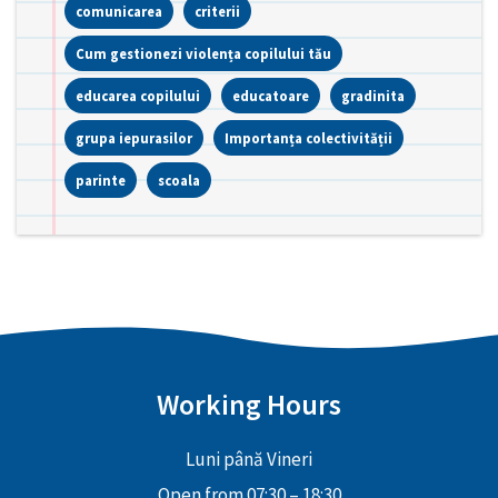
comunicarea
criterii
Cum gestionezi violența copilului tău
educarea copilului
educatoare
gradinita
grupa iepurasilor
Importanța colectivității
parinte
scoala
Working Hours
Luni până Vineri
Open from 07:30 – 18:30